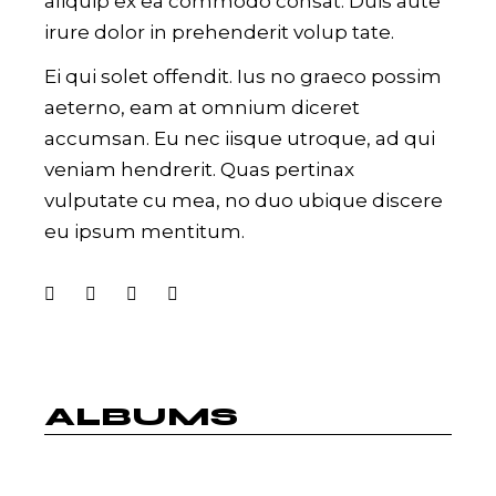
aliquip ex ea commodo consat. Duis aute
irure dolor in prehenderit volup tate.
Ei qui solet offendit. Ius no graeco possim
aeterno, eam at omnium diceret
accumsan. Eu nec iisque utroque, ad qui
veniam hendrerit. Quas pertinax
vulputate cu mea, no duo ubique discere
eu ipsum mentitum.
ALBUMS