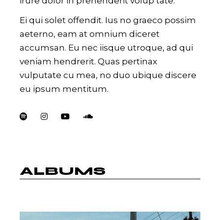
irure dolor in prehenderit volup tate.
Ei qui solet offendit. Ius no graeco possim
aeterno, eam at omnium diceret
accumsan. Eu nec iisque utroque, ad qui
veniam hendrerit. Quas pertinax
vulputate cu mea, no duo ubique discere
eu ipsum mentitum.
ALBUMS