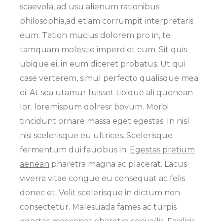
scaevola, ad usu alienum rationibus
philosophia,ad etiam corrumpit interpretaris
eum. Tation mucius dolorem pro in, te
tamquam molestie imperdiet cum. Sit quis
ubique ei, in eum diceret probatus. Ut qui
case verterem, simul perfecto qualisque mea
ei. At sea utamur fuisset tibique ali quenean
lor. loremispum dolresr bovum. Morbi
tincidunt ornare massa eget egestas. In nisl
nisi scelerisque eu ultrices. Scelerisque
fermentum dui faucibus in.
Egestas pretium
aenean
pharetra magna ac placerat. Lacus
viverra vitae congue eu consequat ac felis
donec et. Velit scelerisque in dictum non
consectetur. Malesuada fames ac turpis