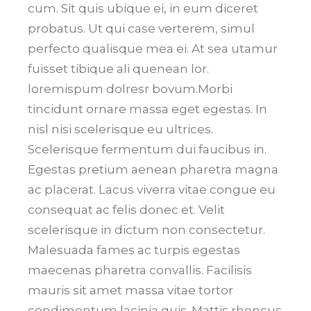
cum. Sit quis ubique ei, in eum diceret
probatus. Ut qui case verterem, simul
perfecto qualisque mea ei. At sea utamur
fuisset tibique ali quenean lor.
loremispum dolresr bovum.Morbi
tincidunt ornare massa eget egestas. In
nisl nisi scelerisque eu ultrices.
Scelerisque fermentum dui faucibus in.
Egestas pretium aenean pharetra magna
ac placerat. Lacus viverra vitae congue eu
consequat ac felis donec et. Velit
scelerisque in dictum non consectetur.
Malesuada fames ac turpis egestas
maecenas pharetra convallis. Facilisis
mauris sit amet massa vitae tortor
condimentum lacinia quis. Mattis rhoncus