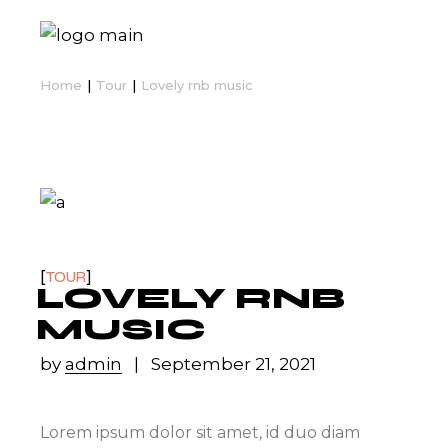
Home
Tour
Lovely rnb music
TOUR
LOVELY RNB
MUSIC
by
admin
September 21, 2021
Lorem ipsum dolor sit amet, id duo diam