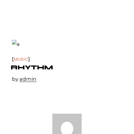
John Coltrane
MUSIC
RHYTHM
by
admin