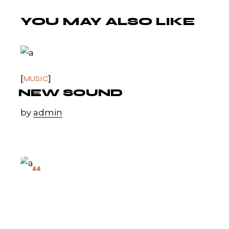
YOU MAY ALSO LIKE
MUSIC
NEW SOUND
by
admin
“
FAVORITE THINGS'
IS MY FAVORITE
PIECE OF ALL
THOSE I HAVE
RECORDED.