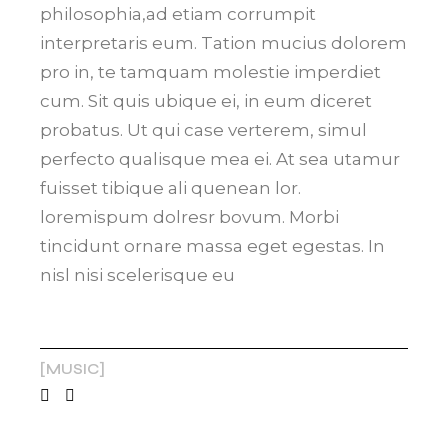
philosophia,ad etiam corrumpit
interpretaris eum. Tation mucius dolorem
pro in, te tamquam molestie imperdiet
cum. Sit quis ubique ei, in eum diceret
probatus. Ut qui case verterem, simul
perfecto qualisque mea ei. At sea utamur
fuisset tibique ali quenean lor.
loremispum dolresr bovum. Morbi
tincidunt ornare massa eget egestas. In
nisl nisi scelerisque eu
MUSIC