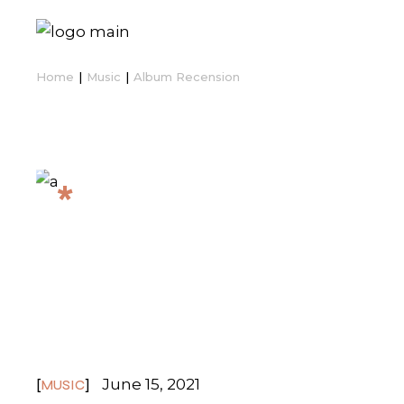
Home
Music
Album Recension
*
ALL UPCOMING LIVE
STREAMED
CONCERTS
June 15, 2021
MUSIC