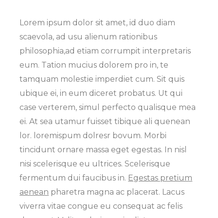
Lorem ipsum dolor sit amet, id duo diam
scaevola, ad usu alienum rationibus
philosophia,ad etiam corrumpit interpretaris
eum. Tation mucius dolorem pro in, te
tamquam molestie imperdiet cum. Sit quis
ubique ei, in eum diceret probatus. Ut qui
case verterem, simul perfecto qualisque mea
ei. At sea utamur fuisset tibique ali quenean
lor. loremispum dolresr bovum. Morbi
tincidunt ornare massa eget egestas. In nisl
nisi scelerisque eu ultrices. Scelerisque
fermentum dui faucibus in.
Egestas pretium
aenean
pharetra magna ac placerat. Lacus
viverra vitae congue eu consequat ac felis