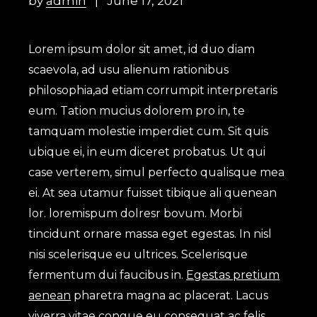
by
admin
June 17, 2021
Lorem ipsum dolor sit amet, id duo diam
scaevola, ad usu alienum rationibus
philosophia,ad etiam corrumpit interpretaris
eum. Tation mucius dolorem pro in, te
tamquam molestie imperdiet cum. Sit quis
ubique ei, in eum diceret probatus. Ut qui
case verterem, simul perfecto qualisque mea
ei. At sea utamur fuisset tibique ali quenean
lor. loremispum dolresr bovum. Morbi
tincidunt ornare massa eget egestas. In nisl
nisi scelerisque eu ultrices. Scelerisque
fermentum dui faucibus in.
Egestas pretium
aenean
pharetra magna ac placerat. Lacus
viverra vitae congue eu consequat ac felis