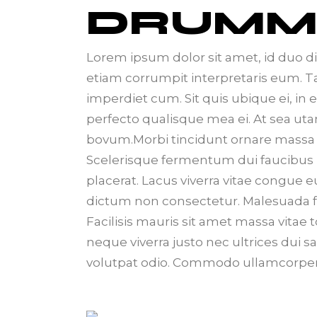
DRUMM
Lorem ipsum dolor sit amet, id duo d
etiam corrumpit interpretaris eum. 
imperdiet cum. Sit quis ubique ei, in
perfecto qualisque mea ei. At sea uta
bovum.Morbi tincidunt ornare massa ege
Scelerisque fermentum dui faucibus 
placerat. Lacus viverra vitae congue e
dictum non consectetur. Malesuada f
Facilisis mauris sit amet massa vitae
neque viverra justo nec ultrices dui s
volutpat odio. Commodo ullamcorper