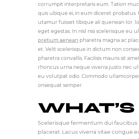
corrumpit interpretaris eum. Tation muc
quis ubique ei, in eum diceret probatus. 
utamur fuisset tibique ali quenean lor.
eget egestas. In nisl nisi scelerisque eu 
pretium aenean
pharetra magna ac place
et. Velit scelerisque in dictum non con
pharetra convallis. Facilisis mauris sit a
rhoncus urna neque viverra justo nec ultr
eu volutpat odio. Commodo ullamcorper
onsequat semper.
WHAT’S
Scelerisque fermentum dui faucibus 
placerat. Lacus viverra vitae congue e