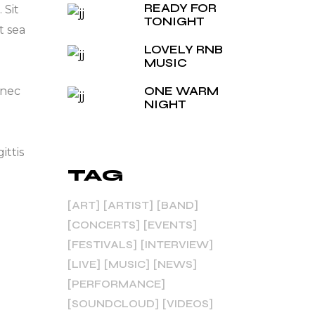
READY FOR
 Sit
TONIGHT
t sea
LOVELY RNB
MUSIC
ONE WARM
onec
NIGHT
ittis
TAG
ART
ARTIST
BAND
CONCERTS
EVENTS
FESTIVALS
INTERVIEW
LIVE
MUSIC
NEWS
PERFORMANCE
SOUNDCLOUD
VIDEOS