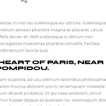
tas. In nisl nisi scelerisque eu ultrices. Scelerisqu
pretium aenean pharetra magna ac placerat. Lacus
elis donec et. Velit scelerisque in dictum non
s egestas maecenas pharetra convallis. Facilisis
ondimentum lacinia quis.
 HEART OF PARIS, NEAR
POMPIDOU.
iam scaevola, ad usu alienum rationibus philosophi
Tation mucius dolorem pro in, te tamquam molestie
 eum diceret probatus. Ut qui case verterem, simul
mur fuisset tibique ali quenean lor. loremispum dol