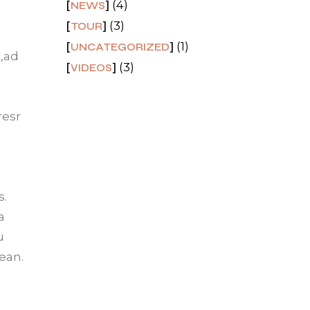
(4)
NEWS
(3)
TOUR
(1)
UNCATEGORIZED
a,ad
(3)
VIDEOS
resr
s.
a
u
ean.