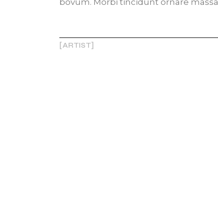
bovum. Morbi tincidunt ornare massa e
ARTIST