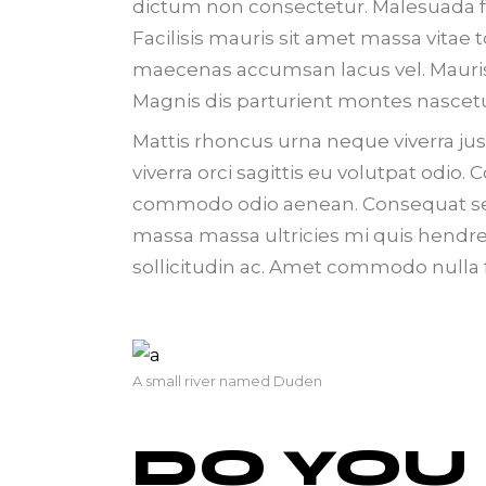
dictum non consectetur. Malesuada f
Facilisis mauris sit amet massa vitae
maecenas accumsan lacus vel. Mauris
Magnis dis parturient montes nascetur
Mattis rhoncus urna neque viverra jus
viverra orci sagittis eu volutpat odi
commodo odio aenean. Consequat semp
massa massa ultricies mi quis hendr
sollicitudin ac. Amet commodo nulla fa
A small river named Duden
DO YOU