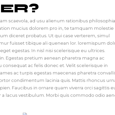
ER?
iam scaevola, ad usu alienum rationibus philosophi
Tation mucius dolorem pro in, te tamquam molestie
 eum diceret probatus. Ut qui case verterem, simul
mur fuisset tibique ali quenean lor. loremispum dol
t egestas. In nisl nisi scelerisque eu ultrices.
in. Egestas pretium aenean pharetra magna ac
u consequat ac felis donec et. Velit scelerisque in
ames ac turpis egestas maecenas pharetra convalli
 tortor condimentum lacinia quis. Mattis rhoncus urn
apien. Faucibus in ornare quam viverra orci sagittis e
 a lacus vestibulum. Morbi quis commodo odio aen