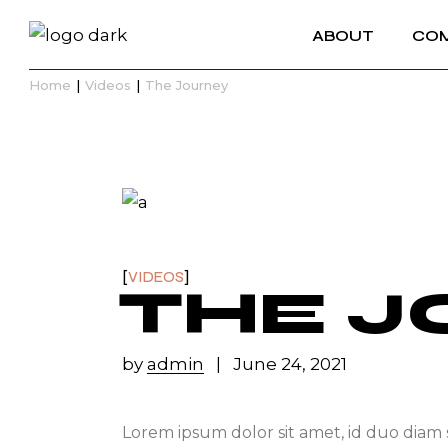
ABOUT
COM
Home
Videos
The Journey
VIDEOS
THE 
by
admin
June 24, 2021
Lorem ipsum dolor sit amet, id duo diam 