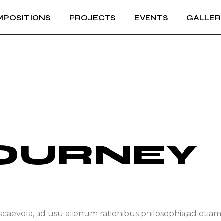
POSITIONS
PROJECTS
EVENTS
GALLER
JOURNEY
scaevola, ad usu alienum rationibus philosophia,ad etiam