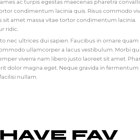
ames ac turpis egestas maecenas pharetra convalli
 tortor condimentum lacinia quis. Risus commodo viv
 sit amet massa vitae tortor condimentum lacinia.
 ridic.
to nec ultrices dui sapien. Faucibus in ornare quam
o. Commodo ullamcorper a lacus vestibulum. Morbi qu
er viverra nam libero justo laoreet sit amet. Phar
erit dolor magna eget. Neque gravida in fermentum 
cilisi nullam.
 HAVE FAV