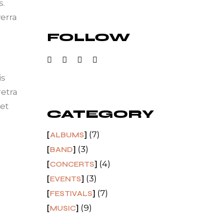
s.
erra
FOLLOW
is
etra
et
CATEGORY
(7)
ALBUMS
(3)
BAND
(4)
CONCERTS
(3)
EVENTS
(7)
FESTIVALS
(9)
MUSIC