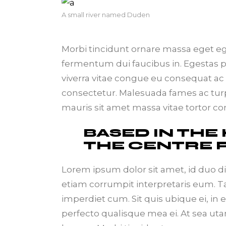
A small river named Duden
Morbi tincidunt ornare massa eget eges
fermentum dui faucibus in. Egestas 
viverra vitae congue eu consequat ac f
consectetur. Malesuada fames ac turpi
mauris sit amet massa vitae tortor c
BASED IN THE
THE CENTRE 
Lorem ipsum dolor sit amet, id duo d
etiam corrumpit interpretaris eum. 
imperdiet cum. Sit quis ubique ei, in
perfecto qualisque mea ei. At sea uta