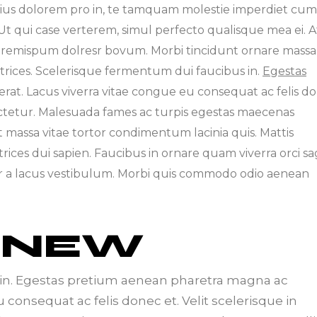
ius dolorem pro in, te tamquam molestie imperdiet cum.
Ut qui case verterem, simul perfecto qualisque mea ei. A
 loremispum dolresr bovum. Morbi tincidunt ornare massa
ultrices. Scelerisque fermentum dui faucibus in.
Egestas
rat. Lacus viverra vitae congue eu consequat ac felis d
sectetur. Malesuada fames ac turpis egestas maecenas
met massa vitae tortor condimentum lacinia quis. Mattis
ices dui sapien. Faucibus in ornare quam viverra orci sag
 a lacus vestibulum. Morbi quis commodo odio aenean
 NEW
in. Egestas pretium aenean pharetra magna ac
u consequat ac felis donec et. Velit scelerisque in